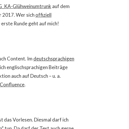
_KA-Glühweinumtrunk
auf dem
r 2017. Wer sich
offiziell
ie erste Runde geht auf mich!
auch Content. Im
deutschsprachigen
ich englischsprachigen Beiträge
tion auch auf Deutsch – u. a.
n Confluence
.
t das Vorlesen. Diesmal darf ich
n“
tun. Da darf der Text auch gerne