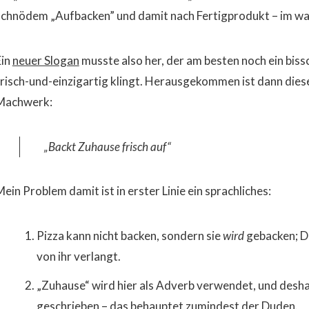
schnödem „Aufbacken” und damit nach Fertigprodukt – im wa
Ein
neuer Slogan
musste also her, der am besten noch ein biss
frisch-und-einzigartig klingt. Herausgekommen ist dann dies
Machwerk:
„Backt Zuhause frisch auf“
ein Problem damit ist in erster Linie ein sprachliches:
Pizza kann nicht backen, sondern sie
wird
gebacken; Da
von ihr verlangt.
„Zuhause“ wird hier als Adverb verwendet, und deshal
geschrieben – das behauptet zumindest der
Duden
.