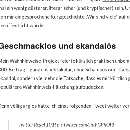
mal ein wenig düsterer, literarischer (und kryptischer) sein. 
von mir eingesprochene
Kurzgeschichte „Wir sind viele“ auf
veröffentlicht wurde.
Geschmacklos und skandalös
Mein
Wahnhinweise-Projekt
feierte kürzlich praktisch unbem
800. Beitrag – ganz unspektakulär, ohne Schampus oder Gebäc
Skandal, sondern vielmehr die Tatsache, dass es mir kürzlich 
populärere Wahnhinweis-Fälschung aufzudecken.
enn völlig arglos hatte ich einst
folgenden Tweet
weiter ver
Twitter Regel 101!
pic.twitter.com/JntFGPhOPJ