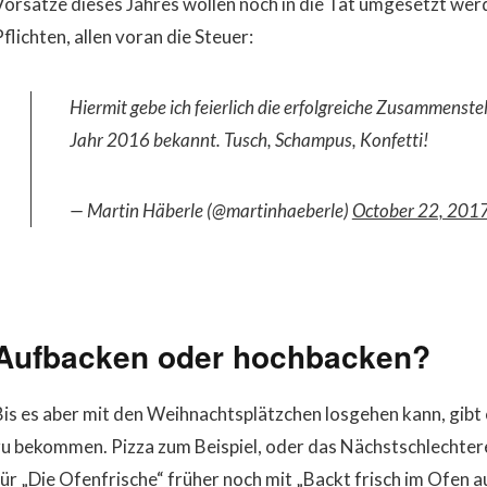
Vorsätze dieses Jahres wollen noch in die Tat umgesetzt werd
flichten, allen voran die Steuer:
Hiermit gebe ich feierlich die erfolgreiche Zusammenste
Jahr 2016 bekannt. Tusch, Schampus, Konfetti!
— Martin Häberle (@martinhaeberle)
October 22, 201
Aufbacken oder hochbacken?
Bis es aber mit den Weihnachtsplätzchen losgehen kann, gibt
zu bekommen. Pizza zum Beispiel, oder das Nächstschlechtere
für „Die Ofenfrische“ früher noch mit „Backt frisch im Ofen a