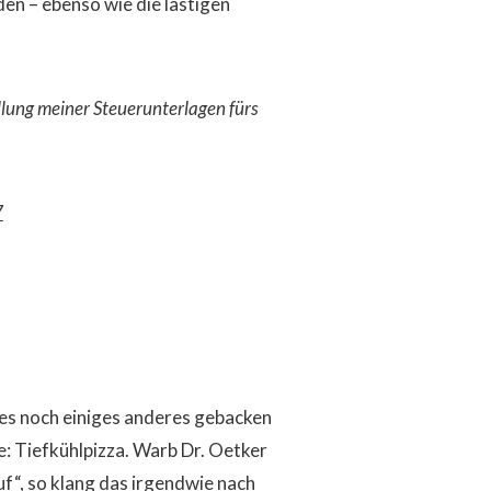
en – ebenso wie die lästigen
llung meiner Steuerunterlagen fürs
7
 es noch einiges anderes gebacken
: Tiefkühlpizza. Warb Dr. Oetker
uf“, so klang das irgendwie nach