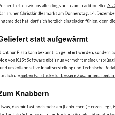
Vorher treffen wir uns allerdings noch zum traditionellen
AUG
Karlsruher Christkindlesmarkt am Donnerstag, 14. Dezembe
angemeldet
hat, darf sich herzlich eingeladen fühlen, denn d
Geliefert statt aufgewärmt
Nicht nur Pizza kann bekanntlich geliefert werden, sondern 
Blog von K15t Software
gibt’s nun vermehrt meine ursprüngl
rund um kollaborative Inhaltserstellung und Technische Redak
kürzlich die
Sieben Fallstricke für bessere Zusammenarbeit i
Zum Knabbern
Etwas, das mir fast noch mehr am (Lebkuchen-)Herzen liegt, is
das für Julia Schönborns tolles Podcast-Projekt
„Stimmfarbe