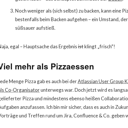
Noch weniger als (sich selbst) zu backen, kann eine P
bestenfalls beim Backen aufgehen – ein Umstand, de
süßsauer aufstieß.
Naja, egal – Hauptsache das Ergebnis
ist
klingt „frisch“!
Viel mehr als Pizzaessen
Jede Menge Pizza gab es auch bei der
Atlassian User Group K
als Co-Organisator
unterwegs war. Doch jetzt wird es langsa
gelieferter Pizza und mindestens ebenso heißen Collaborati
Aufgaben anzufassen. Ich bin mir sicher, dass es auch in Zuk
Vorträge und Treffen rund um Jira, Confluence & Co. geben w