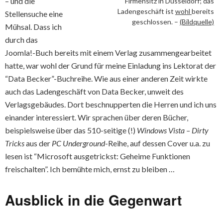
– und die
Firmensitz in Düsseldorf; das
Ladengeschäft ist
wohl
bereits
Stellensuche eine
geschlossen. –
(Bildquelle)
Mühsal. Dass ich
durch das
Joomla!-Buch bereits mit einem Verlag zusammengearbeitet
hatte, war wohl der Grund für meine Einladung ins Lektorat der
“Data Becker”-Buchreihe. Wie aus einer anderen Zeit wirkte
auch das Ladengeschäft von Data Becker, unweit des
Verlagsgebäudes. Dort beschnupperten die Herren und ich uns
einander interessiert. Wir sprachen über deren Bücher,
beispielsweise über das 510-seitige (!)
Windows Vista – Dirty
Tricks
aus der
PC Underground
-Reihe, auf dessen Cover u.a. zu
lesen ist “Microsoft ausgetrickst: Geheime Funktionen
freischalten”. Ich bemühte mich, ernst zu bleiben …
Ausblick in die Gegenwart