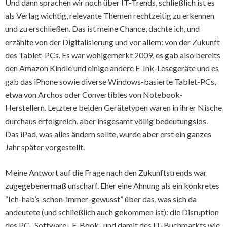
Und dann sprachen wir noch über IT-Trends, schließlich ist es
als Verlag wichtig, relevante Themen rechtzeitig zu erkennen
und zu erschließen. Das ist meine Chance, dachte ich, und
erzählte von der Digitalisierung und vor allem: von der Zukunft
des Tablet-PCs. Es war wohlgemerkt 2009, es gab also bereits
den Amazon Kindle und einige andere E-Ink-Lesegeräte und es
gab das iPhone sowie diverse Windows-basierte Tablet-PCs,
etwa von Archos oder Convertibles von Notebook-
Herstellern. Letztere beiden Gerätetypen waren in ihrer Nische
durchaus erfolgreich, aber insgesamt völlig bedeutungslos.
Das iPad, was alles ändern sollte, wurde aber erst ein ganzes
Jahr später vorgestellt.
Meine Antwort auf die Frage nach den Zukunftstrends war
zugegebenermaß unscharf. Eher eine Ahnung als ein konkretes
“Ich-hab’s-schon-immer-gewusst” über das, was sich da
andeutete (und schließlich auch gekommen ist): die Disruption
des PC-, Software-, E-Book- und damit des IT-Buchmarkts wie