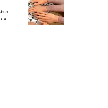
stelle
en in